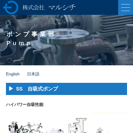
株式会社マルシ
チ 各種ポンプの製
ポンプ事業部
造販売・油圧プレ
Pump
ス機械の専業メー
カー
English
日本語
SS 自吸式ポンプ
ハイパワー自吸性能