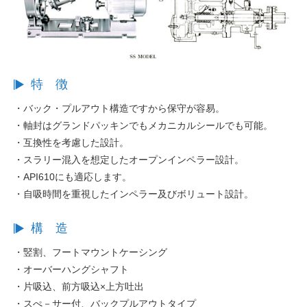
特 徴
・バック・プルアウト構造ですから保守が容易。
・軸封はグランドパッキンでもメカニカルシールでも可能。
・互換性を考慮した設計。
・スラリー混入を想定したオープンインペラー設計。
・API610にも適応します。
・自吸時間を重視したインペラー及びボリュート設計。
構 造
・竪割、フートマウントケーシング
・オーバーハングシャフト
・片吸込、前方吸込×上方吐出
・スぺ－サー付、バックプルアウトタイプ