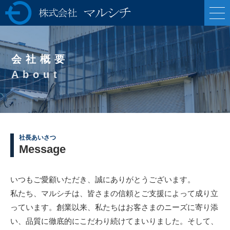
株式会社マルシ
チ 各種ポンプの製
会社概要
造販売・油圧プレ
About
ス機械の専業メー
カー
社長あいさつ
Message
いつもご愛顧いただき、誠にありがとうございます。
私たち、マルシチは、皆さまの信頼とご支援によって成り立
っています。創業以来、私たちはお客さまのニーズに寄り添
い、品質に徹底的にこだわり続けてまいりました。そして、