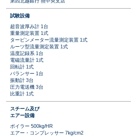
第四北越銀行 燕中央支店
試験設備
超音波厚み計 1台
重量測定装置 1式
タービンメーター流量測定装置 1式
ルーツ型流量測定装置 1式
温度記録系 1台
電磁流量計 1式
回転計 1式
バランサー 1台
振動計 3台
圧力電送機 3台
比重計 1式
スチーム及び
エアー設備
ボイラー 500kg/HR
エアー・コンプレッサー 7kg/cm2