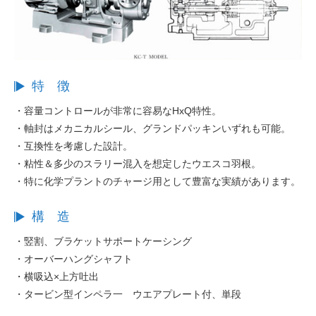
特 徴
・容量コントロールが非常に容易なHxQ特性。
・軸封はメカニカルシール、グランドパッキンいずれも可能。
・互換性を考慮した設計。
・粘性＆多少のスラリー混入を想定したウエスコ羽根。
・特に化学プラントのチャージ用として豊富な実績があります。
構 造
・竪割、ブラケットサポートケーシング
・オーバーハングシャフト
・横吸込×上方吐出
・タービン型インペラ一 ウエアプレート付、単段