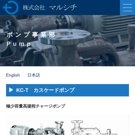
株式会社マルシ
チ 各種ポンプの製
ポンプ事業部
造販売・油圧プレ
Pump
ス機械の専業メー
カー
English
日本語
KC-T カスケードポンプ
極少容量高揚程チャージポンプ