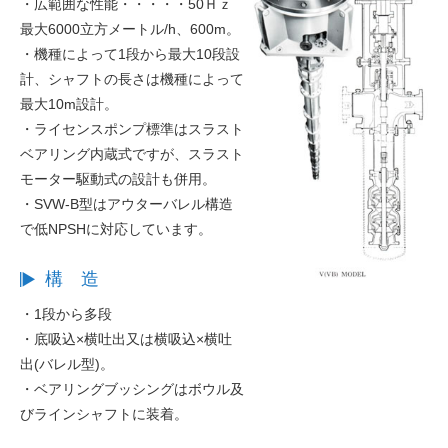
・広範囲な性能・・・・・50Ｈｚ
最大6000立方メートル/h、600m。
・機種によって1段から最大10段設
計、シャフトの長さは機種によって
最大10m設計。
・ライセンスポンプ標準はスラスト
ベアリング内蔵式ですが、スラスト
モーター駆動式の設計も併用。
・SVW-B型はアウターバレル構造
で低NPSHに対応しています。
構 造
・1段から多段
・底吸込×横吐出又は横吸込×横吐
出(バレル型)。
・ベアリングブッシングはボウル及
びラインシャフトに装着。