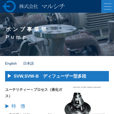
株式会社マルシ
チ 各種ポンプの製
ポンプ事業部
造販売・油圧プレ
Pump
ス機械の専業メー
カー
English
日本語
SVW,SVW-B ディフューザー型多段
ユーテリティー～プロセス（液化ガ
ス）
特 徴