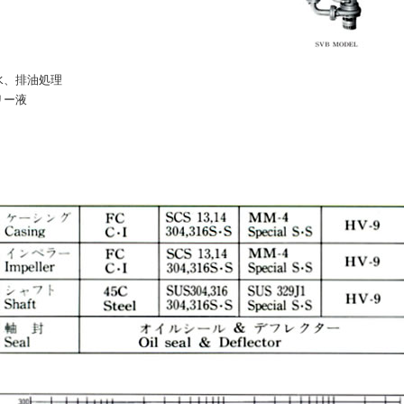
水、排油処理
リー液