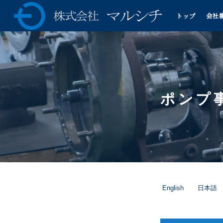
トップ
会社
株式会社マルシチ 各種ポ
ンプの製造販売・油圧プ
レス機械の専業メーカー
ポンプ
English
日本語