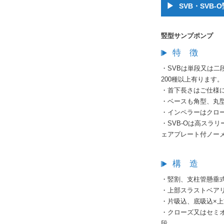
SVB・SVB
竪型サンプポンプ
特 徴
・SVBは単段又は二
200種以上有ります。
・首下長さはご仕様
・ベースも角型、丸
・インペラーはクロ
・SVB-Oは高スラ
ェアプレート付ノー
構 造
・竪割、支柱管懸垂
・上部スラストベア
・片吸込、底吸込×
・クローズ又はセミ
段