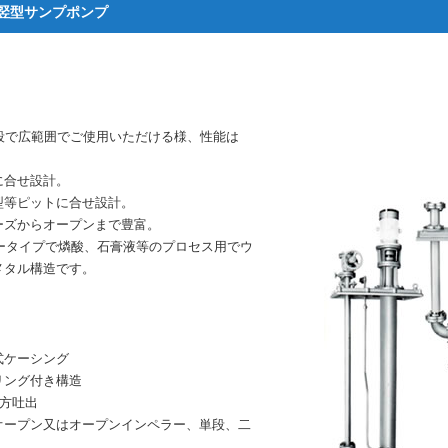
-O竪型サンプポンプ
段で広範囲でご使用いただける様、性能は
に合せ設計。
型等ピットに合せ設計。
ーズからオープンまで豊富。
リータイプで燐酸、石膏液等のプロセス用でウ
メタル構造です。
式ケーシング
リング付き構造
上方吐出
オープン又はオープンインペラー、単段、二