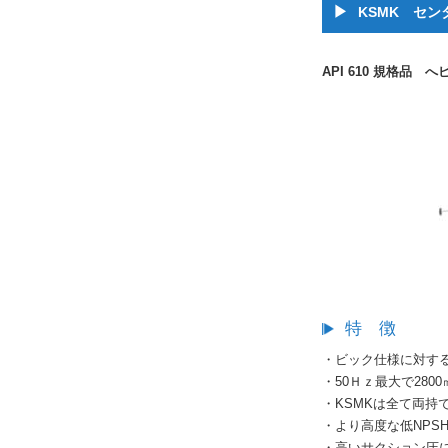
KSMK セ
API 610 規格品
特 徴
・ビック仕様に対す
・50Ｈｚ最大で2800㎥
・KSMKは全て両持
・より高度な低NPS