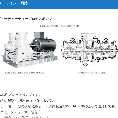
ンターライン・両持
 へビィーデューティープロセスポンプ
る本格プロセスポンプです。
/h、500m、60㎏/c㎡・G、450℃。
で、一段、二段の片吸込型と一段の両吸込型を、API610に従って設計してあ
H用にインデューサー装着。