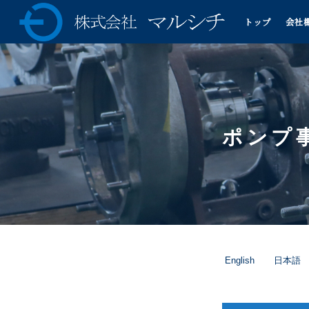
トップ
会社
株式会社マルシチ 各種ポ
ンプの製造販売・油圧プ
レス機械の専業メーカー
ポンプ
English
日本語