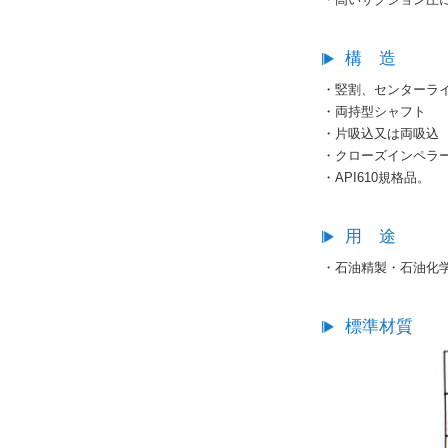
・高いサクション圧
構 造
・竪割、センターラ
・両持型シャフト
・片吸込又は両吸込
・クローズインペラ
・API610規格品。
用 途
・石油精製・石油化
標準材質