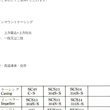
にご安心してご使用いただけます。
インマウントケーシング
 上方吸込×上方吐出
ー、一段又は二段
学・高温液体・化学