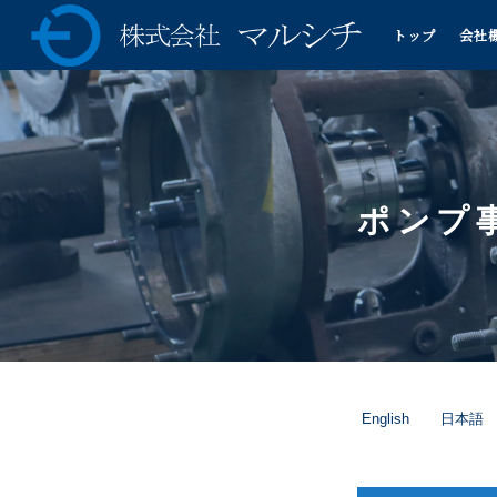
トップ
会社
株式会社マルシチ 各種ポ
ンプの製造販売・油圧プ
レス機械の専業メーカー
ポンプ
English
日本語