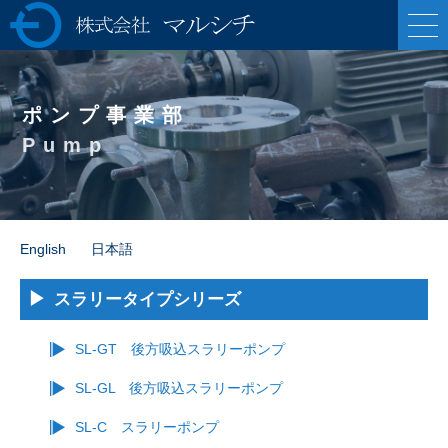
株式会社マルシ
チ 各種ポンプの製
ポンプ事業部
造販売・油圧プレ
Pump
ス機械の専業メー
カー
English
日本語
スラリータイプシリーズ
SL-GT 後方吸込スラリーポンプ
SL-GL 後方吸込スラリーポンプ
SL-C スラリーポンプ