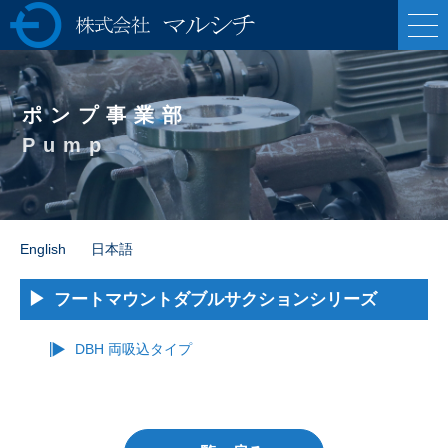
株式会社マルシ
チ 各種ポンプの製
ポンプ事業部
造販売・油圧プレ
Pump
ス機械の専業メー
カー
English
日本語
フートマウントダブルサクションシリーズ
DBH 両吸込タイプ